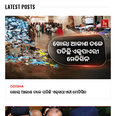
LATEST POSTS
ODISHA
ଖୋଲା ଆକାଶ ତଳେ ପଡିଛି ଏକ୍ସପାଏରୀ ମେଡିସିନ