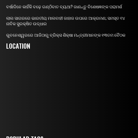
ବର୍ଷାଦିନେ କାହିଁକି ବଢ଼େ ଗଣ୍ଠିବାତ ବ୍ୟଥା? ଜାଣନ୍ତୁ ବିଶେଷଜ୍ଞଙ୍କ ପରାମର୍ଶ
ଲାଲ ସାଗରରେ ଭାରତୀୟ ମାଲବାହୀ ଜାହାଜ ଉପରେ ଆକ୍ରମଣ; ସମସ୍ତ ୧୪
ନାବିକ ସୁରକ୍ଷିତ ଉଦ୍ଧାର
ଭୁବନେଶ୍ୱରରେ ଆଜିଠାରୁ ବ୍ରିକ୍ସ ଶିକ୍ଷା ମନ୍ତ୍ରୀମାନଙ୍କ ୧୩ତମ ବୈଠକ
LOCATION