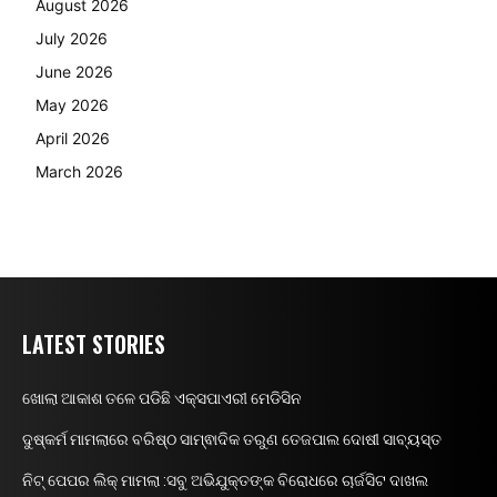
August 2026
July 2026
June 2026
May 2026
April 2026
March 2026
LATEST STORIES
ଖୋଲା ଆକାଶ ତଳେ ପଡିଛି ଏକ୍ସପାଏରୀ ମେଡିସିନ
ଦୁଷ୍କର୍ମ ମାମଲାରେ ବରିଷ୍ଠ ସାମ୍ଵାଦିକ ତରୁଣ ତେଜପାଲ ଦୋଷୀ ସାବ୍ୟସ୍ତ
ନିଟ୍ ପେପର ଲିକ୍ ମାମଲା :ସବୁ ଅଭିଯୁକ୍ତଙ୍କ ବିରୋଧରେ ଚାର୍ଜସିଟ ଦାଖଲ