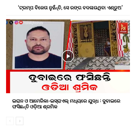
‘ଟ୍ରମ୍ପ ବିଜେତା ନୁହଁନ୍ତି, ସେ ରଙ୍ଗ ବଦଳାଉଥିବା ଏଣ୍ଡୁଅ’
ଇରାନ ଓ ଆମେରିକା-ଇସ୍ରାଏଲ୍ ମଧ୍ୟରେ ଯୁଦ୍ଧ : ଦୁବାଇରେ
ଫସିଛନ୍ତି ଓଡ଼ିଆ ଶ୍ରମିକ