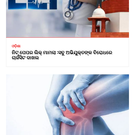
ଓଡ଼ିଶା
ନିଟ୍ ପେପର ଲିକ୍ ମାମଲା :ସବୁ ଅଭିଯୁକ୍ତଙ୍କ ବିରୋଧରେ
ଚାର୍ଜସିଟ ଦାଖଲ