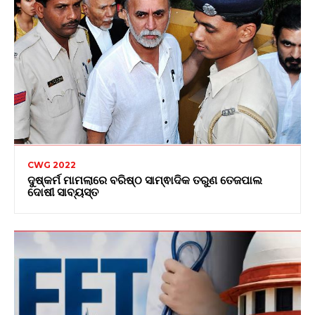
CWG 2022
ଦୁଷ୍କର୍ମ ମାମଲାରେ ବରିଷ୍ଠ ସାମ୍ଵାଦିକ ତରୁଣ ତେଜପାଲ
ଦୋଷୀ ସାବ୍ୟସ୍ତ