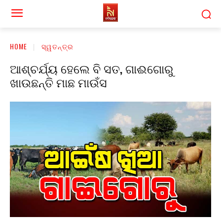
HOME
ସ୍ୱତନ୍ତ୍ର
ଆଶ୍ଚର୍ଯ୍ୟ ହେଲେ ବି ସତ, ଗାଈଗୋରୁ
ଖାଉଛନ୍ତି ମାଛ ମାଉଁସ