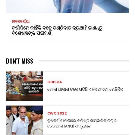
ଜୀବନଚର୍ଯ୍ୟା
ବର୍ଷାଦିନେ କାହିଁକି ବଢ଼େ ଗଣ୍ଠିବାତ ବ୍ୟଥା? ଜାଣନ୍ତୁ
ବିଶେଷଜ୍ଞଙ୍କ ପରାମର୍ଶ
DON'T MISS
ODISHA
ଖୋଲା ଆକାଶ ତଳେ ପଡିଛି ଏକ୍ସପାଏରୀ ମେଡିସିନ
CWG 2022
ଦୁଷ୍କର୍ମ ମାମଲାରେ ବରିଷ୍ଠ ସାମ୍ଵାଦିକ ତରୁଣ
ତେଜପାଲ ଦୋଷୀ ସାବ୍ୟସ୍ତ