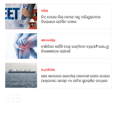
ଓଡ଼ିଶା
ନିଟ୍ ପେପର ଲିକ୍ ମାମଲା :ସବୁ ଅଭିଯୁକ୍ତଙ୍କ
ବିରୋଧରେ ଚାର୍ଜସିଟ ଦାଖଲ
ଜୀବନଚର୍ଯ୍ୟା
ବର୍ଷାଦିନେ କାହିଁକି ବଢ଼େ ଗଣ୍ଠିବାତ ବ୍ୟଥା? ଜାଣନ୍ତୁ
ବିଶେଷଜ୍ଞଙ୍କ ପରାମର୍ଶ
ଅନ୍ତର୍ଜାତୀୟ
ଲାଲ ସାଗରରେ ଭାରତୀୟ ମାଲବାହୀ ଜାହାଜ ଉପରେ
ଆକ୍ରମଣ; ସମସ୍ତ ୧୪ ନାବିକ ସୁରକ୍ଷିତ ଉଦ୍ଧାର