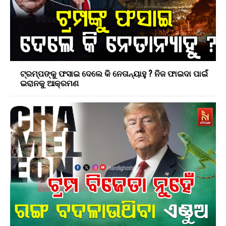
ଟ୍ରମ୍ପଙ୍କୁ ଫସାଇ ଦେଲେ କି ନେତାନ୍ୟାହୁ ? ନିଜ ଫାଇଦା ପାଇଁ
ଇରାନକୁ ଆକ୍ରମଣ