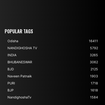
POPULAR TAGS
Odisha
16411
NANDIGHOSHA TV
5792
INDIA
3265
BHUBANESWAR
3062
BJD
2125
Naveen Patnaik
1903
PURI
1718
BJP
1618
NandighoshaTv
1584