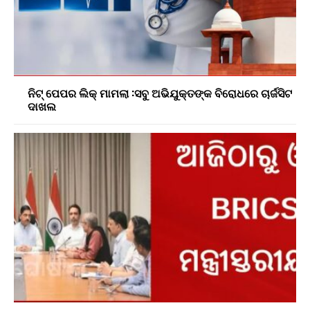
ନିଟ୍ ପେପର ଲିକ୍ ମାମଲା :ସବୁ ଅଭିଯୁକ୍ତଙ୍କ ବିରୋଧରେ ଚାର୍ଜସିଟ
ଦାଖଲ