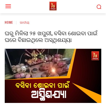
HOME
ଜାତୀୟ
ଘରୁ ମିଳିଲା ୨୫ ଖପୁରୀ, ବସିବା ଶୋଇବା ପାଇଁ
ଘରେ ବିଛାଇଥିଲେ ଅସ୍ଥିଶଯ୍ୟା