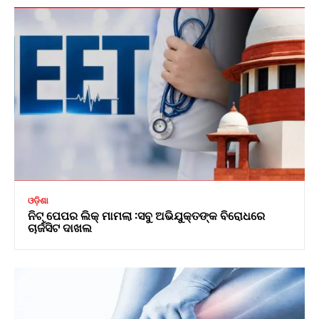
ଓଡ଼ିଶା
ନିଟ୍ ପେପର ଲିକ୍ ମାମଲା :ସବୁ ଅଭିଯୁକ୍ତଙ୍କ ବିରୋଧରେ
ଚାର୍ଜସିଟ ଦାଖଲ