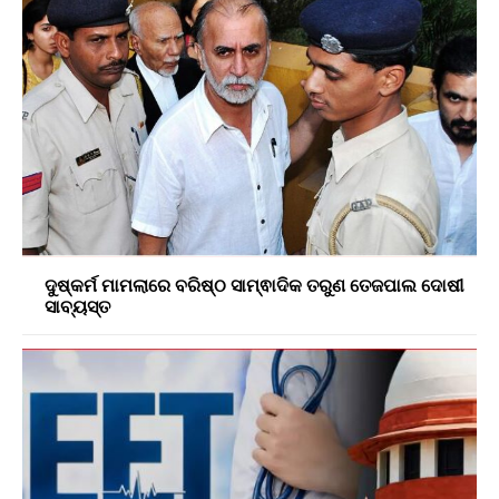
ଦୁଷ୍କର୍ମ ମାମଲାରେ ବରିଷ୍ଠ ସାମ୍ଵାଦିକ ତରୁଣ ତେଜପାଲ ଦୋଷୀ
ସାବ୍ୟସ୍ତ