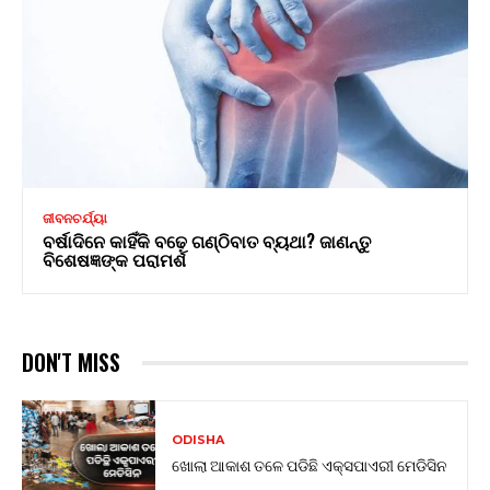
ଜୀବନଚର୍ଯ୍ୟା
ବର୍ଷାଦିନେ କାହିଁକି ବଢ଼େ ଗଣ୍ଠିବାତ ବ୍ୟଥା? ଜାଣନ୍ତୁ
ବିଶେଷଜ୍ଞଙ୍କ ପରାମର୍ଶ
DON'T MISS
ODISHA
ଖୋଲା ଆକାଶ ତଳେ ପଡିଛି ଏକ୍ସପାଏରୀ ମେଡିସିନ