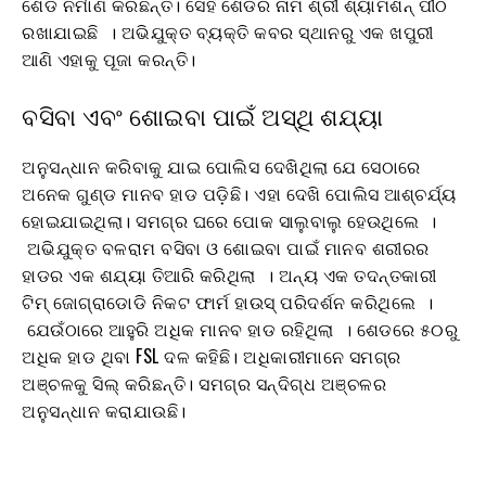
ଶେଡ ନିର୍ମାଣ କରିଛନ୍ତି। ସେହି ଶେଡର ନାମ ଶ୍ରୀ ଶ୍ୟାମଶନ୍ ପୀଠ
ରଖାଯାଇଛି । ଅଭିଯୁକ୍ତ ବ୍ୟକ୍ତି କବର ସ୍ଥାନରୁ ଏକ ଖପୁରୀ
ଆଣି ଏହାକୁ ପୂଜା କରନ୍ତି।
ବସିବା ଏବଂ ଶୋଇବା ପାଇଁ ଅସ୍ଥି ଶଯ୍ୟା
ଅନୁସନ୍ଧାନ କରିବାକୁ ଯାଇ ପୋଲିସ ଦେଖିଥିଲା ଯେ ସେଠାରେ
ଅନେକ ଗୁଣ୍ଡ ମାନବ ହାଡ ପଡ଼ିଛି। ଏହା ଦେଖି ପୋଲିସ ଆଶ୍ଚର୍ଯ୍ୟ
ହୋଇଯାଇଥିଲା। ସମଗ୍ର ଘରେ ପୋକ ସାଲୁବାଲୁ ହେଉଥିଲେ ।
ଅଭିଯୁକ୍ତ ବଳରାମ ବସିବା ଓ ଶୋଇବା ପାଇଁ ମାନବ ଶରୀରର
ହାଡର ଏକ ଶଯ୍ୟା ତିଆରି କରିଥିଲା । ଅନ୍ୟ ଏକ ତଦନ୍ତକାରୀ
ଟିମ୍ ଜୋଗ୍ରାଡୋଡି ନିକଟ ଫାର୍ମ ହାଉସ୍ ପରିଦର୍ଶନ କରିଥିଲେ ।
ଯେଉଁଠାରେ ଆହୁରି ଅଧିକ ମାନବ ହାଡ ରହିଥିଲା । ଶେଡରେ ୫୦ରୁ
ଅଧିକ ହାଡ ଥିବା FSL ଦଳ କହିଛି। ଅଧିକାରୀମାନେ ସମଗ୍ର
ଅଞ୍ଚଳକୁ ସିଲ୍ କରିଛନ୍ତି। ସମଗ୍ର ସନ୍ଦିଗ୍ଧ ଅଞ୍ଚଳର
ଅନୁସନ୍ଧାନ କରାଯାଉଛି।