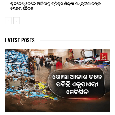
ଭୁବନେଶ୍ୱରରେ ଆଜିଠାରୁ ବ୍ରିକ୍ସ ଶିକ୍ଷା ମନ୍ତ୍ରୀମାନଙ୍କ
୧୩ତମ ବୈଠକ
LATEST POSTS