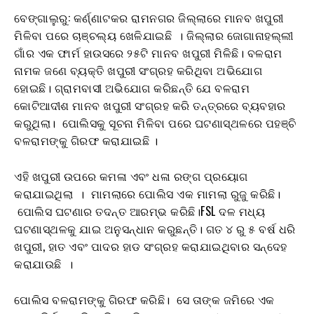
ବେଙ୍ଗାଲୁରୁ: କର୍ଣ୍ଣାଟକର ରାମନଗର ଜିଲ୍ଲାରେ ମାନବ ଖପୁରୀ
ମିଳିବା ପରେ ଚାଞ୍ଚଲ୍ୟ ଖେଳିଯାଇଛି । ଜିଲ୍ଲାର ଜୋଗାନାହଲ୍ଲୀ
ଗାଁର ଏକ ଫାର୍ମ ହାଉସରେ ୨୫ଟି ମାନବ ଖପୁରୀ ମିଳିଛି। ବଳରାମ
ନାମକ ଜଣେ ବ୍ୟକ୍ତି ଖପୁରୀ ସଂଗ୍ରହ କରିଥିବା ଅଭିଯୋଗ
ହୋଇଛି। ଗ୍ରାମବାସୀ ଅଭିଯୋଗ କରିଛନ୍ତି ଯେ ବଳରାମ
କୋଟିଆଦୀଶ ମାନବ ଖପୁରୀ ସଂଗ୍ରହ କରି ତନ୍ତ୍ରରେ ବ୍ୟବହାର
କରୁଥିଲା। ପୋଲିସକୁ ସୂଚନା ମିଳିବା ପରେ ଘଟଣାସ୍ଥଳରେ ପହଞ୍ଚି
ବଳରାମଙ୍କୁ ଗିରଫ କରାଯାଇଛି ।
ଏହି ଖପୁରୀ ଉପରେ କମଳା ଏବଂ ଧଳା ରଙ୍ଗ ପ୍ରୟୋଗ
କରାଯାଇଥିଲା । ମାମଲାରେ ପୋଲିସ ଏକ ମାମଲା ରୁଜୁ କରିଛି।
ପୋଲିସ ଘଟଣାର ତଦନ୍ତ ଆରମ୍ଭ କରିଛି।FSL ଦଳ ମଧ୍ୟ
ଘଟଣାସ୍ଥଳକୁ ଯାଇ ଅନୁସନ୍ଧାନ କରୁଛନ୍ତି। ଗତ ୪ ରୁ ୫ ବର୍ଷ ଧରି
ଖପୁରୀ, ହାତ ଏବଂ ପାଦର ହାଡ ସଂଗ୍ରହ କରାଯାଇଥିବାର ସନ୍ଦେହ
କରାଯାଉଛି ।
ପୋଲିସ ବଳରାମଙ୍କୁ ଗିରଫ କରିଛି। ସେ ତାଙ୍କ ଜମିରେ ଏକ