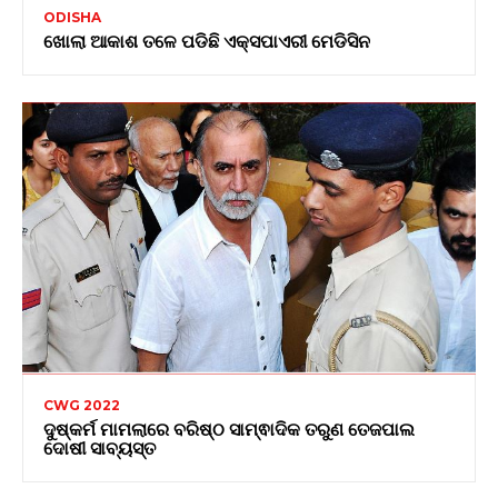
ODISHA
ଖୋଲା ଆକାଶ ତଳେ ପଡିଛି ଏକ୍ସପାଏରୀ ମେଡିସିନ
CWG 2022
ଦୁଷ୍କର୍ମ ମାମଲାରେ ବରିଷ୍ଠ ସାମ୍ଵାଦିକ ତରୁଣ ତେଜପାଲ
ଦୋଷୀ ସାବ୍ୟସ୍ତ