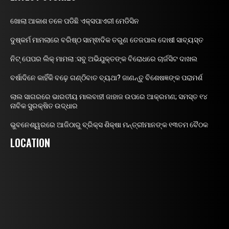
ଖୋଲା ଆକାଶ ତଳେ ପଡିଛି ଏକ୍ସପାଏରୀ ମେଡିସିନ
ଦୁଷ୍କର୍ମ ମାମଲାରେ ବରିଷ୍ଠ ସାମ୍ଵାଦିକ ତରୁଣ ତେଜପାଲ ଦୋଷୀ ସାବ୍ୟସ୍ତ
ନିଟ୍ ପେପର ଲିକ୍ ମାମଲା :ସବୁ ଅଭିଯୁକ୍ତଙ୍କ ବିରୋଧରେ ଚାର୍ଜସିଟ ଦାଖଲ
ବର୍ଷାଦିନେ କାହିଁକି ବଢ଼େ ଗଣ୍ଠିବାତ ବ୍ୟଥା? ଜାଣନ୍ତୁ ବିଶେଷଜ୍ଞଙ୍କ ପରାମର୍ଶ
ଲାଲ ସାଗରରେ ଭାରତୀୟ ମାଲବାହୀ ଜାହାଜ ଉପରେ ଆକ୍ରମଣ; ସମସ୍ତ ୧୪
ନାବିକ ସୁରକ୍ଷିତ ଉଦ୍ଧାର
ଭୁବନେଶ୍ୱରରେ ଆଜିଠାରୁ ବ୍ରିକ୍ସ ଶିକ୍ଷା ମନ୍ତ୍ରୀମାନଙ୍କ ୧୩ତମ ବୈଠକ
LOCATION