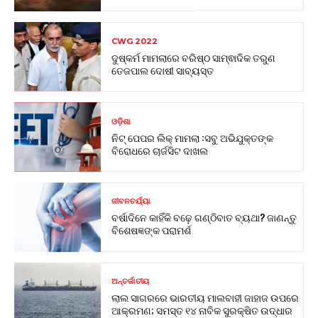
CWG 2022
ଦୁଷ୍କର୍ମ ମାମଲାରେ ବରିଷ୍ଠ ସାମ୍ଵାଦିକ ତରୁଣ
ତେଜପାଲ ଦୋଷୀ ସାବ୍ୟସ୍ତ
ଓଡ଼ିଶା
ନିଟ୍ ପେପର ଲିକ୍ ମାମଲା :ସବୁ ଅଭିଯୁକ୍ତଙ୍କ
ବିରୋଧରେ ଚାର୍ଜସିଟ ଦାଖଲ
ଜୀବନଚର୍ଯ୍ୟା
ବର୍ଷାଦିନେ କାହିଁକି ବଢ଼େ ଗଣ୍ଠିବାତ ବ୍ୟଥା? ଜାଣନ୍ତୁ
ବିଶେଷଜ୍ଞଙ୍କ ପରାମର୍ଶ
ଅନ୍ତର୍ଜାତୀୟ
ଲାଲ ସାଗରରେ ଭାରତୀୟ ମାଲବାହୀ ଜାହାଜ ଉପରେ
ଆକ୍ରମଣ; ସମସ୍ତ ୧୪ ନାବିକ ସୁରକ୍ଷିତ ଉଦ୍ଧାର