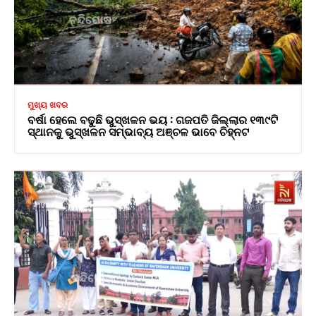
ମୁଖ୍ୟ ଖବର
ବର୍ଷା ହେଲେ ବଢୁଛି ଭୁସ୍ଖଳନ ଭୟ : ଗଜପତି ଜିଲ୍ଲାର ୧୩୯ଟି
ସ୍ଥାନକୁ ଭୁସ୍ଖଳନ ସମ୍ଭାବ୍ୟ ଅଞ୍ଚଳ ଭାବେ ଚିହ୍ନଟ