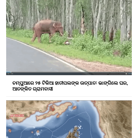
ଚମ୍ପୁଆରେ ୨୫ ଟିକିଆ ହାତୀପଲଙ୍କ ଉତ୍ପାତ: ଭାଙ୍ଗିଲେ ଘର,
ଆତଙ୍କିତ ଗ୍ରାମବାସୀ