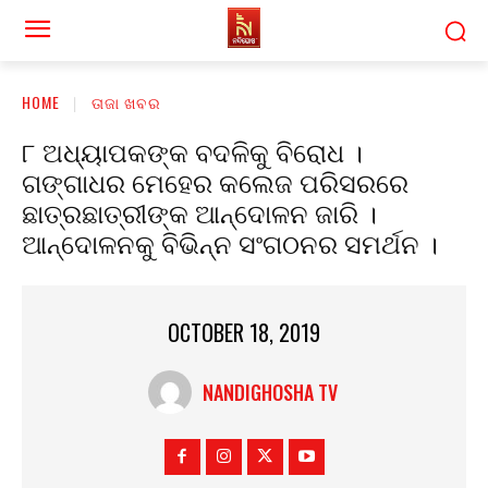
HOME
ତାଜା ଖବର
୮ ଅଧ୍ୟାପକଙ୍କ ବଦଳିକୁ ବିରୋଧ ।
ଗଙ୍ଗାଧର ମେହେର କଲେଜ ପରିସରରେ
ଛାତ୍ରଛାତ୍ରୀଙ୍କ ଆନ୍ଦୋଳନ ଜାରି ।
ଆନ୍ଦୋଳନକୁ ବିଭିନ୍ନ ସଂଗଠନର ସମର୍ଥନ ।
OCTOBER 18, 2019
NANDIGHOSHA TV