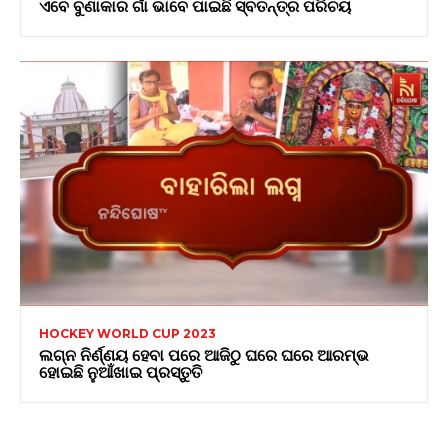
ଏବେ ବୁଣାକାର ଗାଁ ଭାବେ ପାଇଛି ସ୍ବତନ୍ତ୍ର ପରିଚୟ
HOCKEY WORLD CUP 2023
ଲଗ୍ନ ନିର୍ଣ୍ଣୟ ହେବା ପରେ ଆଜିଠୁ ଘରେ ଘରେ ଆରମ୍ଭ
ହୋଇଛି ନୁଆଁଖାଇ ପ୍ରସ୍ତୁତି