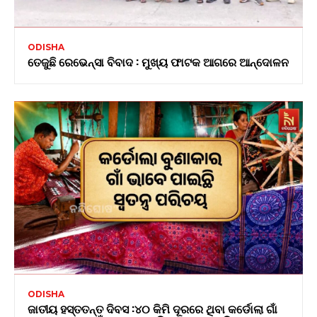
ODISHA
ତେଜୁଛି ରେଭେନ୍ସା ବିବାଦ : ମୁଖ୍ୟ ଫାଟକ ଆଗରେ ଆନ୍ଦୋଳନ
ODISHA
ଜାତୀୟ ହସ୍ତତନ୍ତ ଦିବସ :୪୦ କିମି ଦୂରରେ ଥିବା କର୍ଡୋଲା ଗାଁ