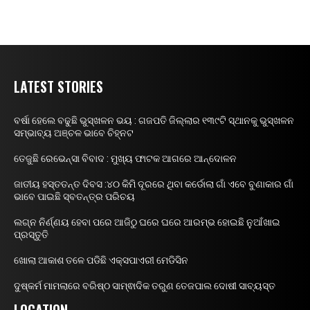
LATEST STORIES
ବର୍ଷା ହେଲେ ବଢୁଛି ଭୁସ୍ଖଳନ ଭୟ : ଗଜପତି ଜିଲ୍ଲାର ୧୩୯ଟି ସ୍ଥାନକୁ ଭୁସ୍ଖଳନ
ସମ୍ଭାବ୍ୟ ଅଞ୍ଚଳ ଭାବେ ଚିହ୍ନଟ
ତେଜୁଛି ରେଭେନ୍ସା ବିବାଦ : ମୁଖ୍ୟ ଫାଟକ ଆଗରେ ଆନ୍ଦୋଳନ
ଜାତୀୟ ହସ୍ତତନ୍ତ ଦିବସ :୪୦ କିମି ଦୂରରେ ଥିବା କର୍ଡୋଲା ଗାଁ ଏବେ ବୁଣାକାର ଗାଁ
ଭାବେ ପାଇଛି ସ୍ବତନ୍ତ୍ର ପରିଚୟ
ଲଗ୍ନ ନିର୍ଣ୍ଣୟ ହେବା ପରେ ଆଜିଠୁ ଘରେ ଘରେ ଆରମ୍ଭ ହୋଇଛି ନୁଆଁଖାଇ
ପ୍ରସ୍ତୁତି
ଖୋଲା ଆକାଶ ତଳେ ପଡିଛି ଏକ୍ସପାଏରୀ ମେଡିସିନ
ଦୁଷ୍କର୍ମ ମାମଲାରେ ବରିଷ୍ଠ ସାମ୍ଵାଦିକ ତରୁଣ ତେଜପାଲ ଦୋଷୀ ସାବ୍ୟସ୍ତ