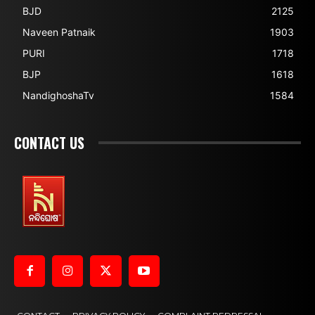
BJD
2125
Naveen Patnaik
1903
PURI
1718
BJP
1618
NandighoshaTv
1584
CONTACT US