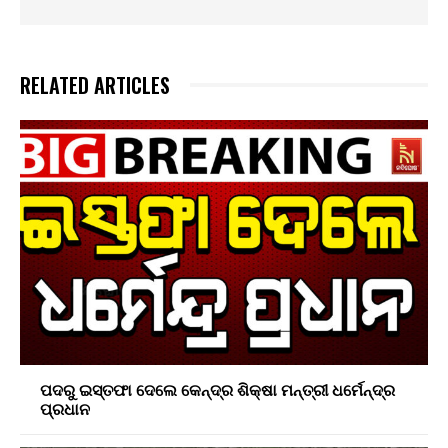
RELATED ARTICLES
ପଦରୁ ଇସ୍ତଫା ଦେଲେ କେନ୍ଦ୍ର ଶିକ୍ଷା ମନ୍ତ୍ରୀ ଧର୍ମେନ୍ଦ୍ର
ପ୍ରଧାନ