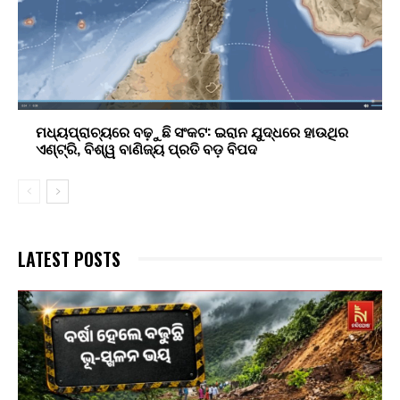
ମଧ୍ୟପ୍ରାଚ୍ୟରେ ବଢ଼ୁଛି ସଂକଟ: ଇରାନ ଯୁଦ୍ଧରେ ହାଉଥିର
ଏଣ୍ଟ୍ରି, ବିଶ୍ୱ ବାଣିଜ୍ୟ ପ୍ରତି ବଡ଼ ବିପଦ
LATEST POSTS