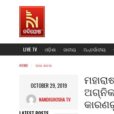
LIVE TV
ଓଡ଼ିଶା
ଜାତୀୟ
ଅନ୍ତର୍ଜାତୀୟ
HOME
ତାଜା ଖବର
ମହାରାଷ
OCTOBER 29, 2019
ଅଗ୍ନିକ
କାରଣରୁ
NANDIGHOSHA TV
LATEST POSTS