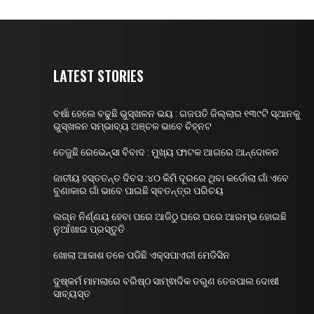
LATEST STORIES
ବର୍ଷା ହେଲେ ବଢୁଛି ଭୁସ୍ଖଳନ ଭୟ : ଗଜପତି ଜିଲ୍ଲାର ୧୩୯ଟି ସ୍ଥାନକୁ
ଭୁସ୍ଖଳନ ସମ୍ଭାବ୍ୟ ଅଞ୍ଚଳ ଭାବେ ଚିହ୍ନଟ
ତେଜୁଛି ରେଭେନ୍ସା ବିବାଦ : ମୁଖ୍ୟ ଫାଟକ ଆଗରେ ଆନ୍ଦୋଳନ
ଜାତୀୟ ହସ୍ତତନ୍ତ ଦିବସ :୪୦ କିମି ଦୂରରେ ଥିବା କର୍ଡୋଲା ଗାଁ ଏବେ
ବୁଣାକାର ଗାଁ ଭାବେ ପାଇଛି ସ୍ବତନ୍ତ୍ର ପରିଚୟ
ଲଗ୍ନ ନିର୍ଣ୍ଣୟ ହେବା ପରେ ଆଜିଠୁ ଘରେ ଘରେ ଆରମ୍ଭ ହୋଇଛି
ନୁଆଁଖାଇ ପ୍ରସ୍ତୁତି
ଖୋଲା ଆକାଶ ତଳେ ପଡିଛି ଏକ୍ସପାଏରୀ ମେଡିସିନ
ଦୁଷ୍କର୍ମ ମାମଲାରେ ବରିଷ୍ଠ ସାମ୍ଵାଦିକ ତରୁଣ ତେଜପାଲ ଦୋଷୀ
ସାବ୍ୟସ୍ତ