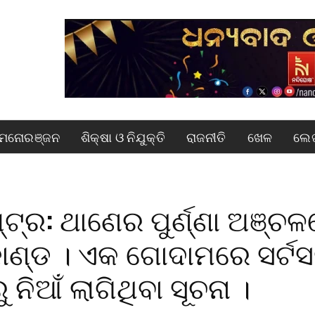
ମନୋରଞ୍ଜନ
ଶିକ୍ଷା ଓ ନିଯୁକ୍ତି
ରାଜନୀତି
ଖେଳ
ଲେଖ
୍ଟ୍ର: ଥାଣେର ପୁର୍ଣ୍ଣା ଅଞ୍ଚ
ାଣ୍ଡ । ଏକ ଗୋଦାମରେ ସର୍ଟସର
 ନିଆଁ ଲାଗିଥିବା ସୂଚନା ।