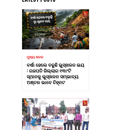
ମୁଖ୍ୟ ଖବର
ବର୍ଷା ହେଲେ ବଢୁଛି ଭୁସ୍ଖଳନ ଭୟ
: ଗଜପତି ଜିଲ୍ଲାର ୧୩୯ଟି
ସ୍ଥାନକୁ ଭୁସ୍ଖଳନ ସମ୍ଭାବ୍ୟ
ଅଞ୍ଚଳ ଭାବେ ଚିହ୍ନଟ