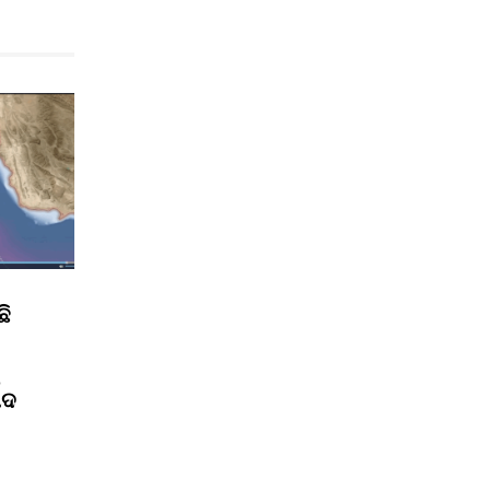
ଛି
ପଦ