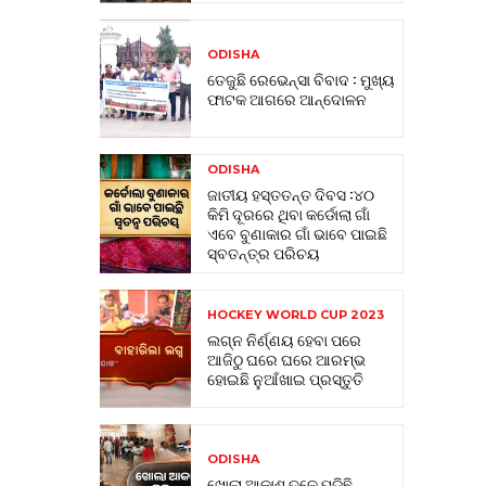
ODISHA
ତେଜୁଛି ରେଭେନ୍ସା ବିବାଦ : ମୁଖ୍ୟ
ଫାଟକ ଆଗରେ ଆନ୍ଦୋଳନ
ODISHA
ଜାତୀୟ ହସ୍ତତନ୍ତ ଦିବସ :୪୦
କିମି ଦୂରରେ ଥିବା କର୍ଡୋଲା ଗାଁ
ଏବେ ବୁଣାକାର ଗାଁ ଭାବେ ପାଇଛି
ସ୍ବତନ୍ତ୍ର ପରିଚୟ
HOCKEY WORLD CUP 2023
ଲଗ୍ନ ନିର୍ଣ୍ଣୟ ହେବା ପରେ
ଆଜିଠୁ ଘରେ ଘରେ ଆରମ୍ଭ
ହୋଇଛି ନୁଆଁଖାଇ ପ୍ରସ୍ତୁତି
ODISHA
ଖୋଲା ଆକାଶ ତଳେ ପଡିଛି