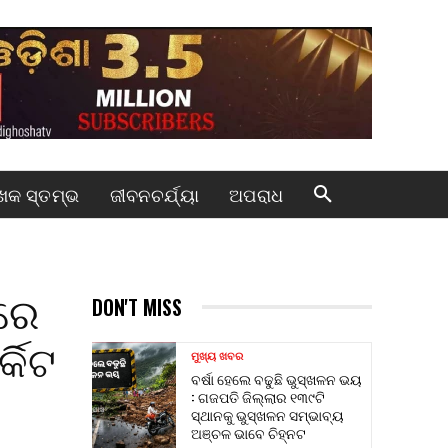
କ ସ୍ତମ୍ଭ
ଜୀବନଚର୍ଯ୍ୟା
ଅପରାଧ
ଳରେ
DON'T MISS
୍କିଟ
ମୁଖ୍ୟ ଖବର
ବର୍ଷା ହେଲେ ବଢୁଛି ଭୁସ୍ଖଳନ ଭୟ
: ଗଜପତି ଜିଲ୍ଲାର ୧୩୯ଟି
ସ୍ଥାନକୁ ଭୁସ୍ଖଳନ ସମ୍ଭାବ୍ୟ
ଅଞ୍ଚଳ ଭାବେ ଚିହ୍ନଟ