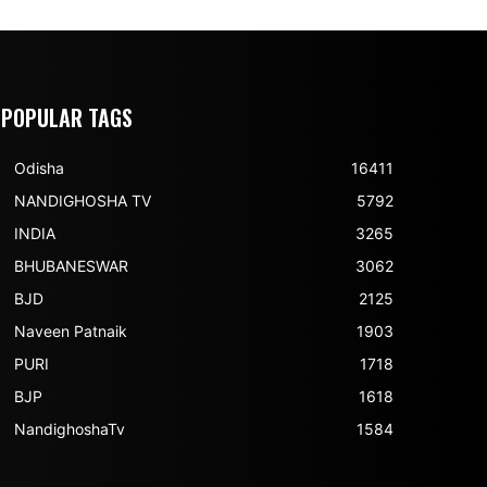
POPULAR TAGS
Odisha
16411
NANDIGHOSHA TV
5792
INDIA
3265
BHUBANESWAR
3062
BJD
2125
Naveen Patnaik
1903
PURI
1718
BJP
1618
NandighoshaTv
1584