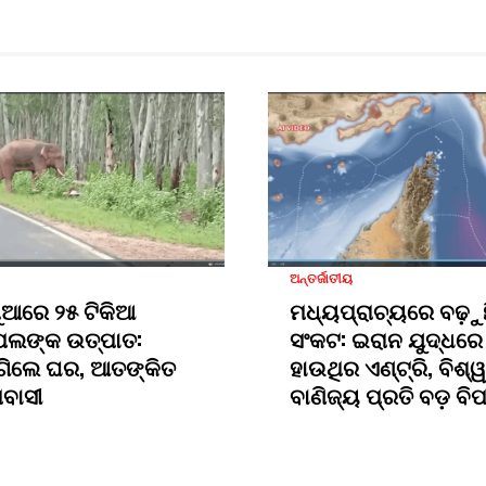
ଅନ୍ତର୍ଜାତୀୟ
ୁଆରେ ୨୫ ଟିକିଆ
ମଧ୍ୟପ୍ରାଚ୍ୟରେ ବଢ଼ୁ
ପଲଙ୍କ ଉତ୍ପାତ:
ସଂକଟ: ଇରାନ ଯୁଦ୍ଧରେ
ଗିଲେ ଘର, ଆତଙ୍କିତ
ହାଉଥିର ଏଣ୍ଟ୍ରି, ବିଶ୍ୱ
ମବାସୀ
ବାଣିଜ୍ୟ ପ୍ରତି ବଡ଼ ବି