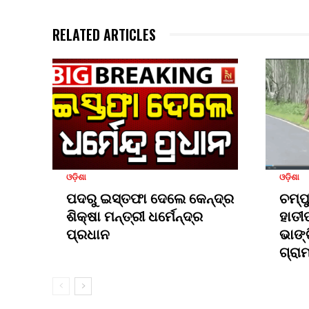
RELATED ARTICLES
ଓଡ଼ିଶା
ଓଡ଼ିଶା
ପଦରୁ ଇସ୍ତଫା ଦେଲେ କେନ୍ଦ୍ର
ଚମ୍ପ
ଶିକ୍ଷା ମନ୍ତ୍ରୀ ଧର୍ମେନ୍ଦ୍ର
ହାତୀ
ପ୍ରଧାନ
ଭାଙ୍
ଗ୍ରା