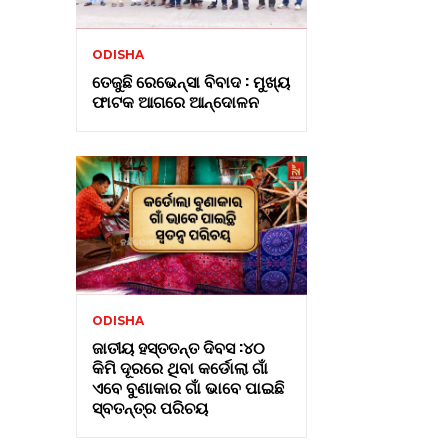
ODISHA
ତେଜୁଛି ରେଭେନ୍ସା ବିବାଦ : ମୁଖ୍ୟ
ଫାଟକ ଆଗରେ ଆନ୍ଦୋଳନ
ODISHA
ଜାତୀୟ ହସ୍ତତନ୍ତ ଦିବସ :୪୦
କିମି ଦୂରରେ ଥିବା କର୍ଡୋଲା ଗାଁ
ଏବେ ବୁଣାକାର ଗାଁ ଭାବେ ପାଇଛି
ସ୍ବତନ୍ତ୍ର ପରିଚୟ