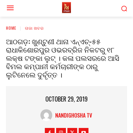
HOME
ତାଜା ଖବର
ଆଠଗଡ଼: ଖୁଣ୍ଟୁଣୀ ଥାନା ଏନ୍ଏଚ୍-୫୫
ରାଧାକିଶୋରପୁର ଓଭରବ୍ରିଜ ନିକଟରୁ ୧୮
ଲକ୍ଷ ଟଙ୍କା ଲୁଟ୍ । କଳା ପଲସରରେ ଆସି
ବିମଲ କମ୍ପାନୀ କର୍ମଚାରୀଙ୍କ ଠାରୁ
ଲୁଟିନେଲେ ଦୁର୍ବୃତ୍ତ ।
OCTOBER 29, 2019
NANDIGHOSHA TV