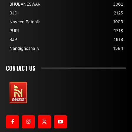
BHUBANESWAR
3062
BJD
2125
Naveen Patnaik
1903
PURI
1718
BJP
1618
NandighoshaTv
1584
CONTACT US