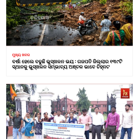
ମୁଖ୍ୟ ଖବର
ବର୍ଷା ହେଲେ ବଢୁଛି ଭୁସ୍ଖଳନ ଭୟ : ଗଜପତି ଜିଲ୍ଲାର ୧୩୯ଟି
ସ୍ଥାନକୁ ଭୁସ୍ଖଳନ ସମ୍ଭାବ୍ୟ ଅଞ୍ଚଳ ଭାବେ ଚିହ୍ନଟ