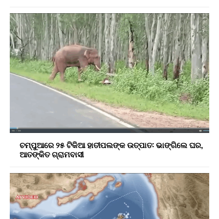
ଚମ୍ପୁଆରେ ୨୫ ଟିକିଆ ହାତୀପଲଙ୍କ ଉତ୍ପାତ: ଭାଙ୍ଗିଲେ ଘର,
ଆତଙ୍କିତ ଗ୍ରାମବାସୀ