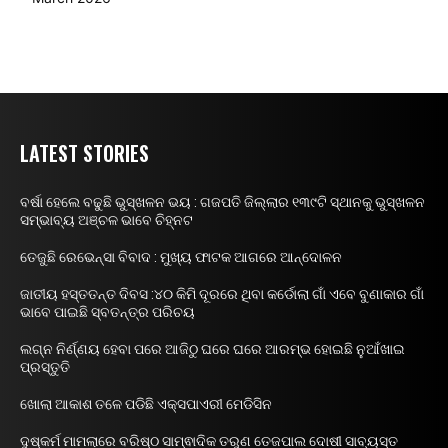
LATEST STORIES
ବର୍ଷା ହେଲେ ବଢୁଛି ଭୁସ୍ଖଳନ ଭୟ : ଗଜପତି ଜିଲ୍ଲାର ୧୩୯ଟି ସ୍ଥାନକୁ ଭୁସ୍ଖଳନ
ସମ୍ଭାବ୍ୟ ଅଞ୍ଚଳ ଭାବେ ଚିହ୍ନଟ
ତେଜୁଛି ରେଭେନ୍ସା ବିବାଦ : ମୁଖ୍ୟ ଫାଟକ ଆଗରେ ଆନ୍ଦୋଳନ
ଜାତୀୟ ହସ୍ତତନ୍ତ ଦିବସ :୪୦ କିମି ଦୂରରେ ଥିବା କର୍ଡୋଲା ଗାଁ ଏବେ ବୁଣାକାର ଗାଁ
ଭାବେ ପାଇଛି ସ୍ବତନ୍ତ୍ର ପରିଚୟ
ଲଗ୍ନ ନିର୍ଣ୍ଣୟ ହେବା ପରେ ଆଜିଠୁ ଘରେ ଘରେ ଆରମ୍ଭ ହୋଇଛି ନୁଆଁଖାଇ
ପ୍ରସ୍ତୁତି
ଖୋଲା ଆକାଶ ତଳେ ପଡିଛି ଏକ୍ସପାଏରୀ ମେଡିସିନ
ଦୁଷ୍କର୍ମ ମାମଲାରେ ବରିଷ୍ଠ ସାମ୍ଵାଦିକ ତରୁଣ ତେଜପାଲ ଦୋଷୀ ସାବ୍ୟସ୍ତ