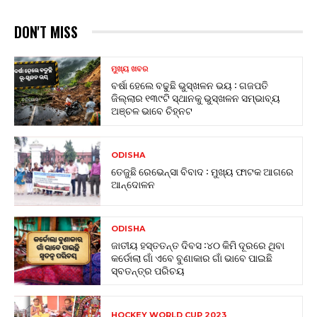
DON'T MISS
ମୁଖ୍ୟ ଖବର
ବର୍ଷା ହେଲେ ବଢୁଛି ଭୁସ୍ଖଳନ ଭୟ : ଗଜପତି
ଜିଲ୍ଲାର ୧୩୯ଟି ସ୍ଥାନକୁ ଭୁସ୍ଖଳନ ସମ୍ଭାବ୍ୟ
ଅଞ୍ଚଳ ଭାବେ ଚିହ୍ନଟ
ODISHA
ତେଜୁଛି ରେଭେନ୍ସା ବିବାଦ : ମୁଖ୍ୟ ଫାଟକ ଆଗରେ
ଆନ୍ଦୋଳନ
ODISHA
ଜାତୀୟ ହସ୍ତତନ୍ତ ଦିବସ :୪୦ କିମି ଦୂରରେ ଥିବା
କର୍ଡୋଲା ଗାଁ ଏବେ ବୁଣାକାର ଗାଁ ଭାବେ ପାଇଛି
ସ୍ବତନ୍ତ୍ର ପରିଚୟ
HOCKEY WORLD CUP 2023