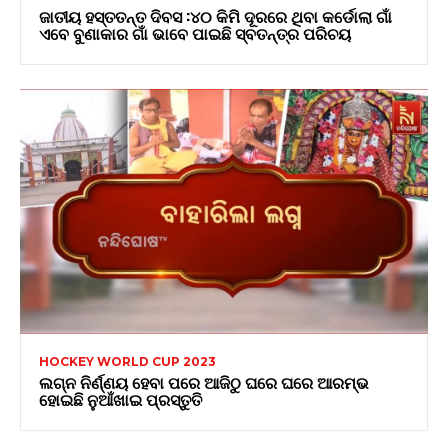
ଜାତୀୟ ହସ୍ତତନ୍ତ ଦିବସ :୪୦ କିମି ଦୂରରେ ଥିବା କର୍ଡୋଲା ଗାଁ
ଏବେ ବୁଣାକାର ଗାଁ ଭାବେ ପାଇଛି ସ୍ବତନ୍ତ୍ର ପରିଚୟ
HOCKEY WORLD CUP 2023
ଲଗ୍ନ ନିର୍ଣ୍ଣୟ ହେବା ପରେ ଆଜିଠୁ ଘରେ ଘରେ ଆରମ୍ଭ
ହୋଇଛି ନୁଆଁଖାଇ ପ୍ରସ୍ତୁତି