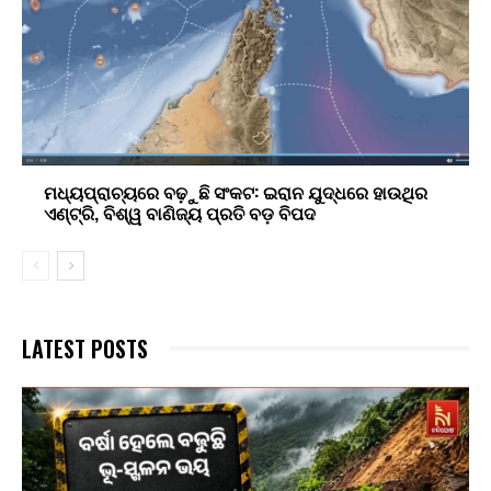
ମଧ୍ୟପ୍ରାଚ୍ୟରେ ବଢ଼ୁଛି ସଂକଟ: ଇରାନ ଯୁଦ୍ଧରେ ହାଉଥିର
ଏଣ୍ଟ୍ରି, ବିଶ୍ୱ ବାଣିଜ୍ୟ ପ୍ରତି ବଡ଼ ବିପଦ
LATEST POSTS