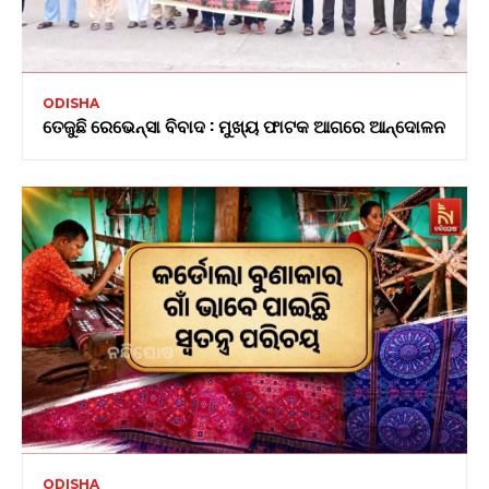
ODISHA
ତେଜୁଛି ରେଭେନ୍ସା ବିବାଦ : ମୁଖ୍ୟ ଫାଟକ ଆଗରେ ଆନ୍ଦୋଳନ
ODISHA