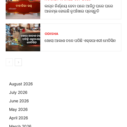
ଲଗ୍ନ ନିର୍ଣ୍ଣୟ ହେବା ପରେ ଆଜିଠୁ ଘରେ ଘରେ
ଆରମ୍ଭ ହୋଇଛି ନୁଆଁଖାଇ ପ୍ରସ୍ତୁତି
ODISHA
ଖୋଲା ଆକାଶ ତଳେ ପଡିଛି ଏକ୍ସପାଏରୀ ମେଡିସିନ
August 2026
July 2026
June 2026
May 2026
April 2026
March 2026