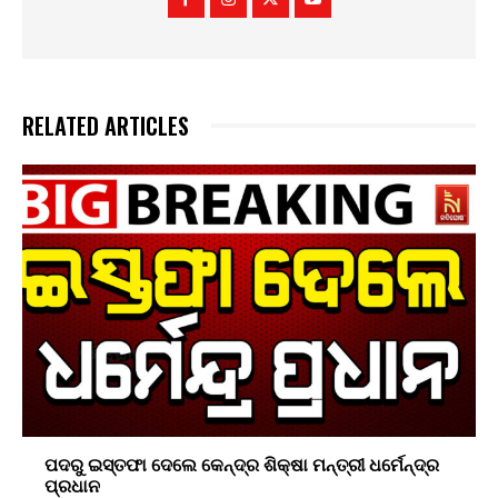
RELATED ARTICLES
ପଦରୁ ଇସ୍ତଫା ଦେଲେ କେନ୍ଦ୍ର ଶିକ୍ଷା ମନ୍ତ୍ରୀ ଧର୍ମେନ୍ଦ୍ର
ପ୍ରଧାନ